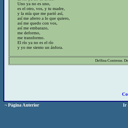
Uno ya no es uno,
es el otro, vos, y tu madre,
y la mía que me parió así,
así me aferro a lo que quiero,
así me quedo con vos,
así me embarazo,
me deformo,
me transformo.
El río ya no es el río
y yo me siento un ánfora.
Delfina Contreras. Del 
Co
¬
Página Anterior
Ir