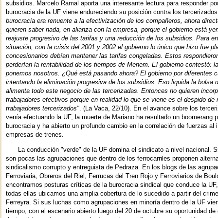
subsidios. Marcelo Ramal aporta una interesante lectura para responder por
burocracia de la UF viene endureciendo su posición contra los tercerizado
burocracia era renuente a la efectivización de los compañeros, ahora dire
quieren saber nada, en alianza con la empresa, porque el gobierno está ye
reajuste progresivo de las tarifas y una reducción de los subsidios. Para en
situación, con la crisis del 2001 y 2002 el gobierno lo único que hizo fue pl
concesionarios debían mantener las tarifas congeladas. Estos respondiero
perderían la rentabilidad de los tiempos de Menem. El gobierno contestó: la
ponemos nosotros. ¿Qué está pasando ahora? El gobierno por diferentes c
intentando la eliminación progresiva de los subsidios. Eso liquida la bolsa 
alimenta todo este negocio de las tercerizadas. Entonces no quieren incorp
trabajadores efectivos porque en realidad lo que se viene es el despido de
trabajadores tercerizados"
. (La Vaca, 22/10). En el avance sobre los terce
venía efectuando la UF, la muerte de Mariano ha resultado un boomerang p
burocracia y ha abierto un profundo cambio en la correlación de fuerzas al i
empresas de trenes.
La conducción "verde" de la UF domina el sindicato a nivel nacional. 
son pocas las agrupaciones que dentro de los ferrocarriles proponen alterna
sindicalismo corrupto y entreguista de Pedraza. En los blogs de las agrup
Ferroviaria, Obreros del Riel, Ferrucas del Tren Rojo y Ferroviarios de Bou
encontramos posturas críticas de la burocracia sindical que conduce la UF,
todas ellas ubicamos una amplia cobertura de lo sucedido a partir del crim
Ferreyra. Si sus luchas como agrupaciones en minoría dentro de la UF vi
tiempo, con el escenario abierto luego del 20 de octubre su oportunidad de