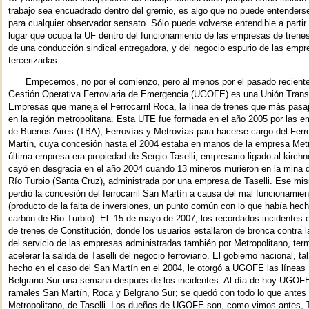
trabajo sea encuadrado dentro del gremio, es algo que no puede entenderse 
para cualquier observador sensato. Sólo puede volverse entendible a partir 
lugar que ocupa la UF dentro del funcionamiento de las empresas de trenes,
de una conducción sindical entregadora, y del negocio espurio de las emp
tercerizadas.
Empecemos, no por el comienzo, pero al menos por el pasado recient
Gestión Operativa Ferroviaria de Emergencia (UGOFE) es una Unión Transi
Empresas que maneja el Ferrocarril Roca, la línea de trenes que más pasaj
en la región metropolitana. Esta UTE fue formada en el año 2005 por las 
de Buenos Aires (TBA), Ferrovías y Metrovías para hacerse cargo del Ferro
Martín, cuya concesión hasta el 2004 estaba en manos de la empresa Metr
última empresa era propiedad de Sergio Taselli, empresario ligado al kirch
cayó en desgracia en el año 2004 cuando 13 mineros murieron en la mina 
Río Turbio (Santa Cruz), administrada por una empresa de Taselli. Ese mis
perdió la concesión del ferrocarril San Martín a causa del mal funcionamien
(producto de la falta de inversiones, un punto común con lo que había hec
carbón de Río Turbio). El 15 de mayo de 2007, los recordados incidentes e
de trenes de Constitución, donde los usuarios estallaron de bronca contra 
del servicio de las empresas administradas también por Metropolitano, ter
acelerar la salida de Taselli del negocio ferroviario. El gobierno nacional, t
hecho en el caso del San Martín en el 2004, le otorgó a UGOFE las líneas
Belgrano Sur una semana después de los incidentes. Al día de hoy UGOFE
ramales San Martín, Roca y Belgrano Sur; se quedó con todo lo que antes
Metropolitano, de Taselli. Los dueños de UGOFE son, como vimos antes, 