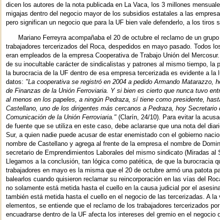
dicen los autores de la nota publicada en La Vaca, los 3 millones mensuale
migajas dentro del negocio mayor de los subsidios estatales a las empresa
pero significan un negocio que para la UF bien vale defenderlo, a los tiros s
Mariano Ferreyra acompañaba el 20 de octubre el reclamo de un grupo
trabajadores tercerizados del Roca, despedidos en mayo pasado. Todos lo
eran empleados de la empresa Cooperativa de Trabajo Unión del Mercosur
de su inocultable carácter de sindicalistas y patrones al mismo tiempo, la p
la burocracia de la UF dentro de esa empresa tercerizada es evidente a la l
datos:
"La cooperativa se registró en 2004 a pedido Armando Matarazzo, h
de Finanzas de la Unión Ferroviaria. Y si bien es cierto que nunca tuvo ent
al menos en los papeles, a ningún Pedraza, sí tiene como presidente, hast
Castellano, uno de los dirigentes más cercanos a Pedraza, hoy Secretario
Comunicación de la Unión Ferroviaria."
(Clarín, 24/10). Para evitar la acusa
de fuente que se utiliza en este caso, debe aclararse que una nota del diar
Sur, a quien nadie puede acusar de estar enemistado con el gobierno nacion
nombre de Castellano y agrega al frente de la empresa el nombre de Domi
secretario de Emprendimientos Laborales del mismo sindicato (Miradas al S
Llegamos a la conclusión, tan lógica como patética, de que la burocracia 
trabajadores en mayo es la misma que el 20 de octubre armó una patota pa
balearlos cuando quisieron reclamar su reincorporación en las vías del Roc
no solamente está metida hasta el cuello en la causa judicial por el asesin
también está metida hasta el cuello en el negocio de las tercerizadas. A la 
elementos, se entiende que el reclamo de los trabajadores tercerizados por
encuadrarse dentro de la UF afecta los intereses del gremio en el negocio 