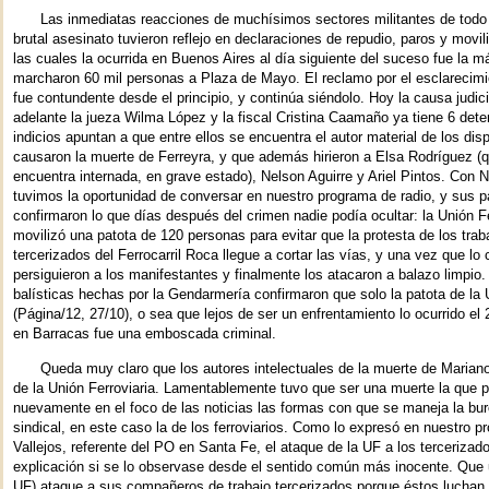
Las inmediatas reacciones de muchísimos sectores militantes de todo 
brutal asesinato tuvieron reflejo en declaraciones de repudio, paros y movil
las cuales la ocurrida en Buenos Aires al día siguiente del suceso fue la m
marcharon 60 mil personas a Plaza de Mayo. El reclamo por el esclarecimi
fue contundente desde el principio, y continúa siéndolo. Hoy la causa judici
adelante la jueza Wilma López y la fiscal Cristina Caamaño ya tiene 6 dete
indicios apuntan a que entre ellos se encuentra el autor material de los dis
causaron la muerte de Ferreyra, y que además hirieron a Elsa Rodríguez (q
encuentra internada, en grave estado), Nelson Aguirre y Ariel Pintos. Con N
tuvimos la oportunidad de conversar en nuestro programa de radio, y sus p
confirmaron lo que días después del crimen nadie podía ocultar: la Unión Fe
movilizó una patota de 120 personas para evitar que la protesta de los trab
tercerizados del Ferrocarril Roca llegue a cortar las vías, y una vez que lo 
persiguieron a los manifestantes y finalmente los atacaron a balazo limpio.
balísticas hechas por la Gendarmería confirmaron que solo la patota de l
(Página/12, 27/10), o sea que lejos de ser un enfrentamiento lo ocurrido el
en Barracas fue una emboscada criminal.
Queda muy claro que los autores intelectuales de la muerte de Marian
de la Unión Ferroviaria. Lamentablemente tuvo que ser una muerte la que 
nuevamente en el foco de las noticias las formas con que se maneja la bur
sindical, en este caso la de los ferroviarios. Como lo expresó en nuestro 
Vallejos, referente del PO en Santa Fe, el ataque de la UF a los tercerizad
explicación si se lo observase desde el sentido común más inocente. Que 
UF) ataque a sus compañeros de trabajo tercerizados porque éstos luchan