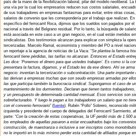
país de la mano de la flexibilización laboral, pilar del modelo neoliberal. La
una vía por la cual los empresarios reducen sus costos salariales, encua
de sus trabajadores en empresas fantasmas para evitar, entre otras cosas,
salarios de convenio que les correspondería por el trabajo que realizan. En
específico del ferrocarril Roca, dijimos que los sueldos son pagados por el
nacional a través del Belgrano residual. Por lo tanto, la búsqueda de salar
está asociada en este caso a un gran negocio, en el cual están metidos e
sindicalistas. Dos testimonios alcanzan para explicar con simpleza la opera
tercerizadas. Marcelo Ramal, economista y miembro del PO a nivel naciona
un reportaje a la agencia de noticias de La Vaca: “
Se plantea la famosa hist
ferrocarril tiene pérdidas, las tarifas no alcanzan. Entonces el Estado entr
Les dice: ‘Ponemos el dinero para que ustedes trabajen’. Es como si la co
presentara la factura, digamos, y el Estado les da ese dinero. Ahí se arma 
negocio: inventan la tercerización o subcontratación. Una parte importante 
las derivan a empresas truchas que son seudo empresas armadas por ell
las que participa también la burocracia sindical. Supongamos el caso de 
mantenimiento de los durmientes. Declaran que tienen tantos trabajadores,
y un presupuesto de determinada cantidad mensual. Esos servicios son s
sobrefacturados. Y luego le pagan a los trabajadores un salario que no tie
con el convenio ferroviario
” (
fuente
). Rubén “Pollo” Sobrero, reconocido mili
izquierda y presidente del cuerpo de delegados del Ferrocarril Sarmiento, a
parte: “
Con la creación de estas cooperativas, la UF perdió más de 1.500 a
los empleados de aquellas pasaron a estar encuadrados bajo los convenios
construcción, de maestranza o inclusive a ser inscriptos como monotributi
no le importó en lo más mínimo perder esta cantidad de afiliados porque en