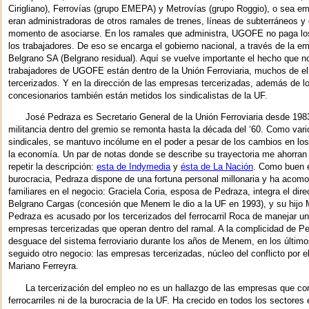
Cirigliano), Ferrovías (grupo EMEPA) y Metrovías (grupo Roggio), o sea e
eran administradoras de otros ramales de trenes, líneas de subterráneos y 
momento de asociarse. En los ramales que administra, UGOFE no paga lo
los trabajadores. De eso se encarga el gobierno nacional, a través de la e
Belgrano SA (Belgrano residual). Aquí se vuelve importante el hecho que n
trabajadores de UGOFE están dentro de la Unión Ferroviaria, muchos de el
tercerizados. Y en la dirección de las empresas tercerizadas, además de l
concesionarios también están metidos los sindicalistas de la UF.
José Pedraza es Secretario General de la Unión Ferroviaria desde 198
militancia dentro del gremio se remonta hasta la década del ‘60. Como vari
sindicales, se mantuvo incólume en el poder a pesar de los cambios en los
la economía. Un par de notas donde se describe su trayectoria me ahorran 
repetir la descripción:
esta de Indymedia
y
ésta de La Nación
. Como buen 
burocracia, Pedraza dispone de una fortuna personal millonaria y ha acom
familiares en el negocio: Graciela Coria, esposa de Pedraza, integra el direc
Belgrano Cargas (concesión que Menem le dio a la UF en 1993), y su hijo 
Pedraza es acusado por los tercerizados del ferrocarril Roca de manejar un
empresas tercerizadas que operan dentro del ramal. A la complicidad de Pe
desguace del sistema ferroviario durante los años de Menem, en los último
seguido otro negocio: las empresas tercerizadas, núcleo del conflicto por e
Mariano Ferreyra.
La tercerización del empleo no es un hallazgo de las empresas que con
ferrocarriles ni de la burocracia de la UF. Ha crecido en todos los sectore