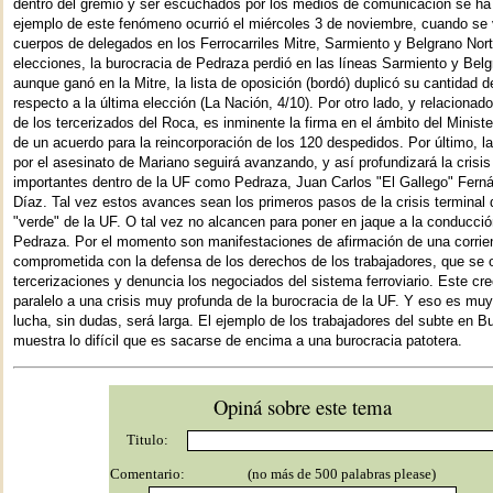
dentro del gremio y ser escuchados por los medios de comunicación se ha
ejemplo de este fenómeno ocurrió el miércoles 3 de noviembre, cuando se 
cuerpos de delegados en los Ferrocarriles Mitre, Sarmiento y Belgrano Nor
elecciones, la burocracia de Pedraza perdió en las líneas Sarmiento y Belg
aunque ganó en la Mitre, la lista de oposición (bordó) duplicó su cantidad d
respecto a la última elección (La Nación, 4/10). Por otro lado, y relacionado
de los tercerizados del Roca, es inminente la firma en el ámbito del Ministe
de un acuerdo para la reincorporación de los 120 despedidos. Por último, la
por el asesinato de Mariano seguirá avanzando, y así profundizará la crisis
importantes dentro de la UF como Pedraza, Juan Carlos "El Gallego" Fern
Díaz. Tal vez estos avances sean los primeros pasos de la crisis terminal 
"verde" de la UF. O tal vez no alcancen para poner en jaque a la conducció
Pedraza. Por el momento son manifestaciones de afirmación de una corrien
comprometida con la defensa de los derechos de los trabajadores, que se 
tercerizaciones y denuncia los negociados del sistema ferroviario. Este cr
paralelo a una crisis muy profunda de la burocracia de la UF. Y eso es muy
lucha, sin dudas, será larga. El ejemplo de los trabajadores del subte en B
muestra lo difícil que es sacarse de encima a una burocracia patotera.
Opiná sobre este tema
Titulo:
Comentario:
(no más de 500 palabras please)