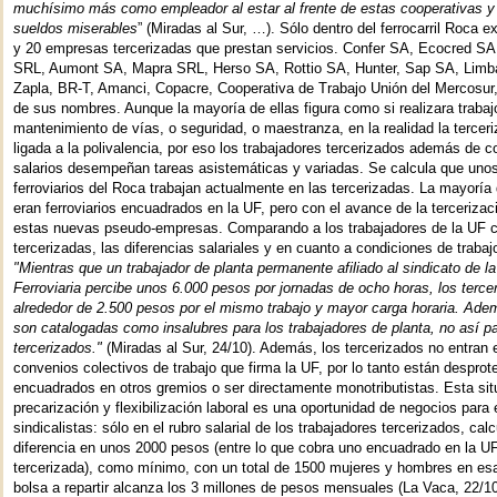
muchísimo más como empleador al estar al frente de estas cooperativas 
sueldos miserables
” (Miradas al Sur, …). Sólo dentro del ferrocarril Roca e
y 20 empresas tercerizadas que prestan servicios. Confer SA, Ecocred SA
SRL, Aumont SA, Mapra SRL, Herso SA, Rottio SA, Hunter, Sap SA, Limb
Zapla, BR-T, Amanci, Copacre, Cooperativa de Trabajo Unión del Mercosur
de sus nombres. Aunque la mayoría de ellas figura como si realizara trabaj
mantenimiento de vías, o seguridad, o maestranza, en la realidad la tercer
ligada a la polivalencia, por eso los trabajadores tercerizados además de c
salarios desempeñan tareas asistemáticas y variadas. Se calcula que uno
ferroviarios del Roca trabajan actualmente en las tercerizadas. La mayoría 
eran ferroviarios encuadrados en la UF, pero con el avance de la terceriza
estas nuevas pseudo-empresas. Comparando a los trabajadores de la UF c
tercerizadas, las diferencias salariales y en cuanto a condiciones de trabaj
"Mientras que un trabajador de planta permanente afiliado al sindicato de l
Ferroviaria percibe unos 6.000 pesos por jornadas de ocho horas, los terce
alrededor de 2.500 pesos por el mismo trabajo y mayor carga horaria. Adem
son catalogadas como insalubres para los trabajadores de planta, no así pa
tercerizados."
(Miradas al Sur, 24/10). Además, los tercerizados no entran 
convenios colectivos de trabajo que firma la UF, por lo tanto están desprote
encuadrados en otros gremios o ser directamente monotributistas. Esta sit
precarización y flexibilización laboral es una oportunidad de negocios para
sindicalistas: sólo en el rubro salarial de los trabajadores tercerizados, cal
diferencia en unos 2000 pesos (entre lo que cobra uno encuadrado en la UF
tercerizada), como mínimo, con un total de 1500 mujeres y hombres en esa 
bolsa a repartir alcanza los 3 millones de pesos mensuales (La Vaca, 22/1