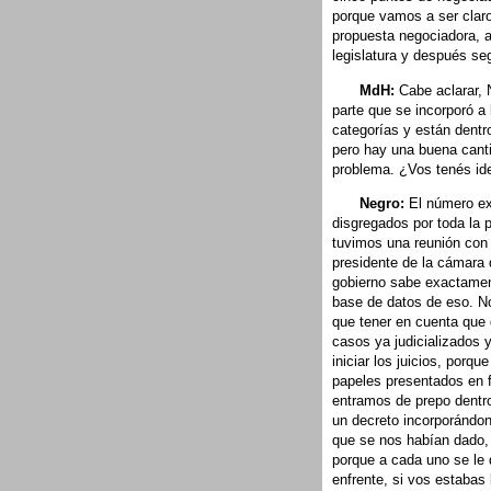
porque vamos a ser claro
propuesta negociadora, a 
legislatura y después se
MdH:
Cabe aclarar, 
parte que se incorporó a
categorías y están dentr
pero hay una buena canti
problema. ¿Vos tenés id
Negro:
El número ex
disgregados por toda la p
tuvimos una reunión con 
presidente de la cámara d
gobierno sabe exactament
base de datos de eso. N
que tener en cuenta que
casos ya judicializados 
iniciar los juicios, porqu
papeles presentados en 
entramos de prepo dentro
un decreto incorporándon
que se nos habían dado,
porque a cada uno se le 
enfrente, si vos estabas 