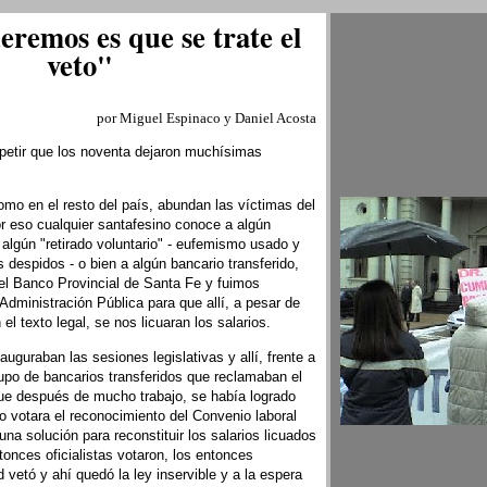
remos es que se trate el
veto"
por Miguel Espinaco y Daniel Acosta
epetir que los noventa dejaron muchísimas
mo en el resto del país, abundan las víctimas del
or eso cualquier santafesino conoce a algún
 algún "retirado voluntario" - eufemismo usado y
 despidos - o bien a algún bancario transferido,
el Banco Provincial de Santa Fe y fuimos
dministración Pública para que allí, a pesar de
el texto legal, se nos licuaran los salarios.
uguraban las sesiones legislativas y allí, frente a
rupo de bancarios transferidos que reclamaban el
 que después de mucho trabajo, se había logrado
no votara el reconocimiento del Convenio laboral
una solución para reconstituir los salarios licuados
ntonces oficialistas votaron, los entonces
 vetó y ahí quedó la ley inservible y a la espera