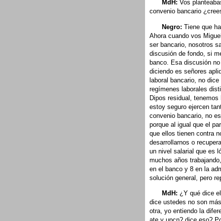
MdH:
Vos planteabas
convenio bancario ¿crees
Negro:
Tiene que hab
Ahora cuando vos Miguel
ser bancario, nosotros 
discusión de fondo, si me
banco. Esa discusión no 
diciendo es señores apliq
laboral bancario, no dice
regímenes laborales disti
Dipos residual, tenemos 
estoy seguro ejercen ta
convenio bancario, no es
porque al igual que el pa
que ellos tienen contra
desarrollarnos o recupe
un nivel salarial que es
muchos años trabajando,
en el banco y 8 en la adm
solución general, pero r
MdH:
¿Y qué dice el
dice ustedes no son más 
otra, yo entiendo la dife
ate y upcn? dice eso? P