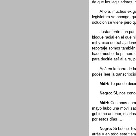
de que los legisladores in
Ahora, muchos exigen
legislatura se oponga, qu
solución se viene pero q
Justamente con parte
bloque radial en el que h
mil y pico de trabajadore
reportaje somos también
hace mucho, lo primero q
para decirle así al aire,
Acá en la barra de la
podés leer la transcripció
MdH:
Te puedo decir
Negro:
Si, nos cono
MdH:
Contanos como 
mayo hubo una movilizaci
gobierno anterior, charl
por estos días….
Negro:
Si bueno. Es
atrás y en todo este tie