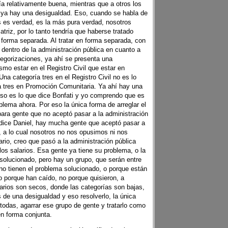
ía relativamente buena, mientras que a otros los
s ya hay una desigualdad. Eso, cuando se habla de
s es verdad, es la más pura verdad, nosotros
riz, por lo tanto tendría que haberse tratado
forma separada. Al tratar en forma separada, con
 dentro de la administración pública en cuanto a
ategorizaciones, ya ahí se presenta una
smo estar en el Registro Civil que estar en
na categoría tres en el Registro Civil no es lo
 tres en Promoción Comunitaria. Ya ahí hay una
eso es lo que dice Bonfati y yo comprendo que es
roblema ahora. Por eso la única forma de arreglar el
ara gente que no aceptó pasar a la administración
ice Daniel, hay mucha gente que aceptó pasar a
a, a lo cual nosotros no nos opusimos ni nos
ario, creo que pasó a la administración pública
los salarios. Esa gente ya tiene su problema, o la
solucionado, pero hay un grupo, que serán entre
o tienen el problema solucionado, o porque están
 porque han caído, no porque quisieron, a
larios son secos, donde las categorías son bajas,
 de una desigualdad y eso resolverlo, la única
todas, agarrar ese grupo de gente y tratarlo como
en forma conjunta.