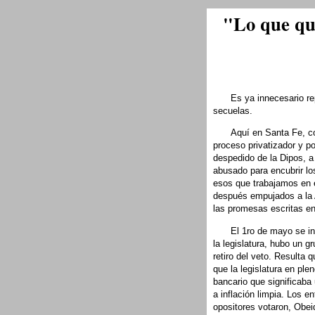
"Lo que que
Es ya innecesario r
secuelas.
Aquí en Santa Fe, co
proceso privatizador y p
despedido de la Dipos, a
abusado para encubrir los
esos que trabajamos en 
después empujados a la A
las promesas escritas en 
El 1ro de mayo se ina
la legislatura, hubo un g
retiro del veto. Resulta
que la legislatura en ple
bancario que significaba 
a inflación limpia. Los e
opositores votaron, Obeid