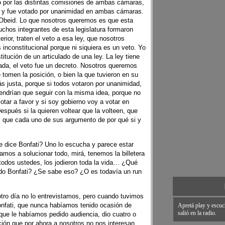
ó por las distintas comisiones de ambas cámaras,
n y fue votado por unanimidad en ambas cámaras.
Obeid. Lo que nosotros queremos es que esta
uchos integrantes de esta legislatura formaron
terior, traten el veto a esa ley, que nosotros
inconstitucional porque ni siquiera es un veto. Yo
titución de un articulado de una ley. La ley tiene
cada, el veto fue un decreto. Nosotros queremos
 tomen la posición, o bien la que tuvieron en su
 justa, porque si todos votaron por unanimidad,
endrían que seguir con la misma idea, porque no
otar a favor y si soy gobierno voy a votar en
espués si la quieren voltear que la volteen, que
 y que cada uno de sus argumento de por qué si y
 dice Bonfati? Uno lo escucha y parece estar
mos a solucionar todo, mirá, tenemos la billetera
 todos ustedes, los jodieron toda la vida… ¿Qué
ndo Bonfati? ¿Se sabe eso? ¿O es todavía un run
tro día no lo entrevistamos, pero cuando tuvimos
onfati, que nunca habíamos tenido ocasión de
Apretá play y escuc
salió en la radio.
 que le habíamos pedido audiencia, dio cuatro o
ión que por ahora a nosotros no nos interesan,