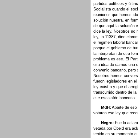
partidos políticos y últ
Socialista cuando el soc
reuniones que hemos ido 
solución nuestra, en for
de que aquí la solución 
dice la ley. Nosotros no
ley, la 11387, dice clara
el régimen laboral banca
porque el gobierno de tu
la interpretan de otra fo
problema es ese. El Part
esa idea de darnos una s
convenio bancario, pero 
Nosotros hemos conversa
fueron legisladores en el
ley existía y que el arre
transcurrido dentro de la
ese escalafón bancario.
MdH:
Aparte de eso f
votaron esa ley que recon
Negro:
Fue la aclara
vetada por Obeid era acla
tenido en su momento cua