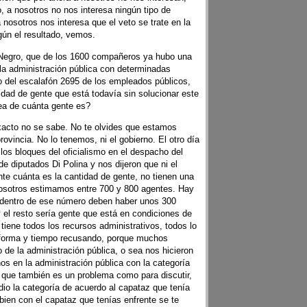
, a nosotros no nos interesa ningún tipo de
nosotros nos interesa que el veto se trate en la
gún el resultado, vemos.
Negro, que de los 1600 compañeros ya hubo una
 la administración pública con determinadas
o del escalafón 2695 de los empleados públicos,
dad de gente que está todavía sin solucionar este
ea de cuánta gente es?
acto no se sabe. No te olvides que estamos
rovincia. No lo tenemos, ni el gobierno. El otro día
los bloques del oficialismo en el despacho del
e diputados Di Polina y nos dijeron que ni el
e cuánta es la cantidad de gente, no tienen una
osotros estimamos entre 700 y 800 agentes. Hay
 dentro de ese número deben haber unos 300
y el resto sería gente que está en condiciones de
e tiene todos los recursos administrativos, todos lo
forma y tiempo recusando, porque muchos
 de la administración pública, o sea nos hicieron
os en la administración pública con la categoría
 que también es un problema como para discutir,
dio la categoría de acuerdo al capataz que tenía
bien con el capataz que tenías enfrente se te