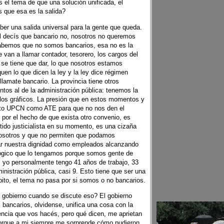
 el tema de que una solución unificada, el
 que esa es la salida?
er una salida universal para la gente que queda.
 decís que bancario no, nosotros no queremos
sabemos que no somos bancarios, esa no es la
 van a llamar contador, tesorero, los cargos del
se tiene que dar, lo que nosotros estamos
uen lo que dicen la ley y la ley dice régimen
 llamate bancario. La provincia tiene otros
ntos al de la administración pública: tenemos la
los gráficos. La presión que en estos momentos y
nto UPCN como ATE para que no nos den el
 por el hecho de que exista otro convenio, es
rtido justicialista en su momento, es una cizaña
 nosotros y que no permiten que podamos
rar nuestra dignidad como empleados alcanzando
 lógico que lo tengamos porque somos gente de
 yo personalmente tengo 41 años de trabajo, 33
inistración pública, casi 9. Esto tiene que ser una
epito, el tema no pasa por si somos o no bancarios.
 gobierno cuando se discute eso? El gobierno
bancarios, olvidense, unifica una cosa con la
rencia que vos hacés, pero qué dicen, me aprietan
orque a mi siempre me sorprende cómo pudieron