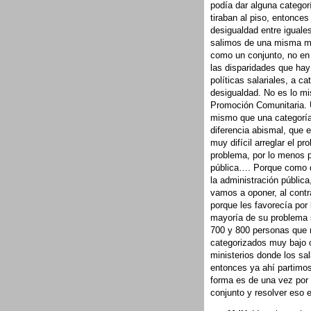
podía dar alguna categor
tiraban al piso, entonce
desigualdad entre iguale
salimos de una misma mat
como un conjunto, no en 
las disparidades que hay
políticas salariales, a c
desigualdad. No es lo mi
Promoción Comunitaria. U
mismo que una categoría
diferencia abismal, que 
muy difícil arreglar el p
problema, por lo menos p
pública…. Porque como d
la administración públic
vamos a oponer, al contr
porque les favorecía por 
mayoría de su problema 
700 y 800 personas que n
categorizados muy bajo o
ministerios donde los sa
entonces ya ahí partimos
forma es de una vez por 
conjunto y resolver eso 