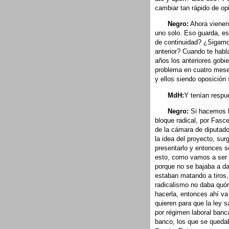
cambiar tan rápido de o
Negro:
Ahora vienen 
uno solo. Eso guarda, es
de continuidad? ¿Sigamo
anterior? Cuando te habl
años los anteriores gobie
problema en cuatro mese
y ellos siendo oposición 
MdH:
Y tenían respu
Negro:
Si hacemos hi
bloque radical, por Fasce
de la cámara de diputado
la idea del proyecto, sur
presentarlo y entonces s
esto, como vamos a ser c
porque no se bajaba a da
estaban matando a tiros, 
radicalismo no daba quór
hacerla, entonces ahí v
quieren para que la ley 
por régimen laboral banca
banco, los que se quedab