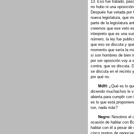
13. Eso fue tratado, pas
no hubo ni una oposició
Después fue vetada por 
nueva legislatura, que m
parte de la legislatura an
creemos que ese veto es 
interpreto que es una sus
número, la ley fue publi
que eso se discuta y que
momento que sería la más
si son hombres de bien t
por ser oposición voy a v
contra, que se discuta. D
se discuta en el recinto
por qué no.
MdH:
¿Qué es lo que
diciendo muchachos le va
abierta para cumplir con
es lo que está proponie
run, nada más?
Negro:
Nosotros el o
ocasión de hablar con B
hablar con él a pesar de
cinco puntos de negociac