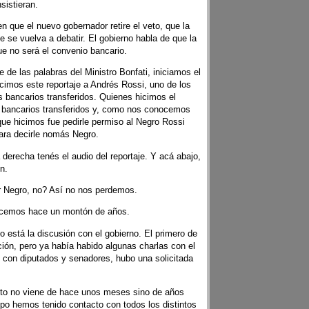
sistieran.
 que el nuevo gobernador retire el veto, que la
e se vuelva a debatir. El gobierno habla de que la
ue no será el convenio bancario.
 de las palabras del Ministro Bonfati, iniciamos el
icimos este reportaje a Andrés Rossi, uno de los
s bancarios transferidos. Quienes hicimos el
 bancarios transferidos y, como nos conocemos
ue hicimos fue pedirle permiso al Negro Rossi
 para decirle nomás Negro.
 derecha tenés el audio del reportaje. Y acá abajo,
n.
 Negro, no? Así no nos perdemos.
cemos hace un montón de años.
está la discusión con el gobierno. El primero de
ón, pero ya había habido algunas charlas con el
as con diputados y senadores, hubo una solicitada
to no viene de hace unos meses sino de años
mpo hemos tenido contacto con todos los distintos