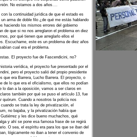
pinión. No estamos a dos años….
con la continuidad jurídica de que el estado es
 un arma de doble filo ¿de qué me estás hablando
s haciendo los mismos errores del gobierno
an de que si no nos arreglaron el problema en diez
rnos, por qué tienen que arreglarlo ellos el
s. Escuchame, este es un problema de diez años
sabían cual era el problema.
estas. El proyecto fue de Fascendicini, no?
storia verídica, el proyecto fue presentado por el
ndini, pero el proyecto salió del propio presidente
s que era Barrera, Lucho Barrera. El proyecto, o
ge de lo que era el oficialismo, que ellos no podían
e lo dan a la oposición, vamos a ser claros en
laros también por qué se puso el artículo 13, fue
r quórum. Cuando a nosotros la policía nos
cuando se trata la ley de privatización, el
um, no bajaba, y la privatización había que
a Gutiérrez y les dice bueno muchachos, qué
salga y ahí se pone esa famosa frase de se regirá
rio. O sea, el espíritu era para los que se iban del
an, lógicamente no iban a tener el convenio de