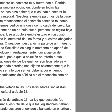
imamente un contacto muy fuerte con el Partido
ialismo era oposición, donde en todas las
se nos hizo saber que ellos iban a encarar la
ma integral. Nosotros siempre partimos de la base
era reconocernos el convenio bancario tal como
 hemos pedido una cosa como caída del cielo. La
mente en un artículo que el personal se regiría bajo
rios. Ese artículo siempre estuvo en discusión
rno la interpretó de una forma y nuestros abogados
rma. O sea que nuestra lucha parte de ahí, nuestro
ido Socialista en ningún momento se apartó de
olución, verdaderamente nunca dijeron del
se suponía que la solución se refería a eso.
ciones donde los que hoy son legisladores y
 período anterior, nos dijeron abiertamente que la
glo sería lo que se nos debería por el tiempo
 administración pública sin el reconocimiento de
ue votada la ley. Los legisladores socialistas
ocía el artículo 13.
ción del artículo 13. La ley que después fue
rar el espíritu de lo que los legisladores habían
ndo pusieron el convenio bancario en el artículo