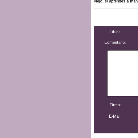
viejo, si aprendés a man
Titulo:
Comentario:
Firma:
E-Mail: