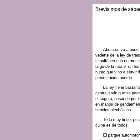
Brevísimos de sába
Ahora se va a poner
vedette de la ley de trá
simultáneo con un mont
largo de la ruta 9, un fes
humo que vino a servir d
presentación acorde.
La ley tiene bastan
centralizado que se pag
el seguro, pasando por la
en manos de gendarmería,
bebidas alcohólicas.
Todo muy lindo, pero
culpa es de todos.
El parque automotor