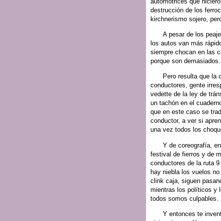
automotrices que hicier
destrucción de los ferroc
kirchnerismo sojero, pero
A pesar de los peaje
los autos van más rápido
siempre chocan en las ca
porque son demasiados.
Pero resulta que la
conductores, gente irres
vedette de la ley de trá
un tachón en el cuadern
que en este caso se tra
conductor, a ver si apre
una vez todos los choqu
Y de coreografía, en
festival de fierros y de
conductores de la ruta 9
hay niebla los vuelos no
clink caja, siguen pasan
mientras los políticos y
todos somos culpables.
Y entonces te inven