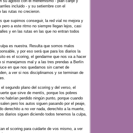
on su agosto con el menemismo - plan canje y
arriles incluido - y su setiembre con el
 las rutas no crecieron.
s que supimos conseguir, la red vial no mejora y
 pero a este ritmo no siempre llegan lejos, casi
lles y en las rutas en las que no entran todos
 culpa es nuestra. Resulta que somos malos
ponsable, y por eso será que para los diarios la
nsito es el scoring, el gendarme que nos va a hacer
o si manejamos mal y a las tres prendas a Berlín
duce en que nos quedamos sin carnet de
nden, a ver si nos disciplinamos y se terminan de
es.
 el segundo plano del scoring y del verso, el
 muerte que sirve de mentís, porque los pobres
 no habrían perdido ningún punto, porque cuando
 salen pero los autos siguen pasando por el peaje,
do derechito a no ver nada, derechito a la muerte,
 los diarios siguen diciendo todos tenemos la culpa,
tan el scoring para cuidarte de vos mismo, a ver