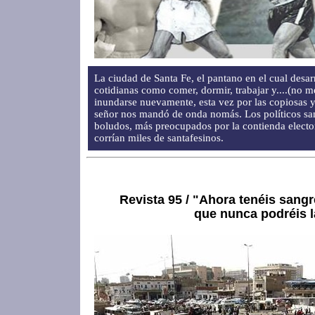
La ciudad de Santa Fe, el pantano en el cual desar
cotidianas como comer, dormir, trabajar y....(no 
inundarse nuevamente, esta vez por las copiosas y
señor nos mandó de onda nomás. Los políticos san
boludos, más preocupados por la contienda elector
corrían miles de santafesinos.
Revista 95 / "Ahora tenéis sang
que nunca podréis l