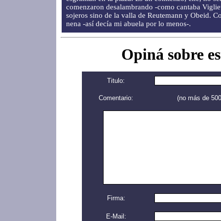
comenzaron desalambrando -como cantaba Vigliett
sojeros sino de la valla de Reutemann y Obeid. Co
nena -así decía mi abuela por lo menos-.
Opiná sobre es
Titulo:
Comentario:
(no más de 500
Firma:
E-Mail: